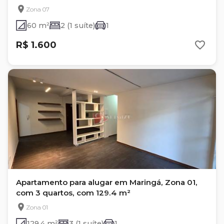
ESPERANCE
Zona 07
60 m²
2 (1 suíte)
1
R$ 1.600
Apartamento para alugar em Maringá, Zona 01,
com 3 quartos, com 129.4 m²
Zona 01
129.4 m²
3 (1 suíte)
1