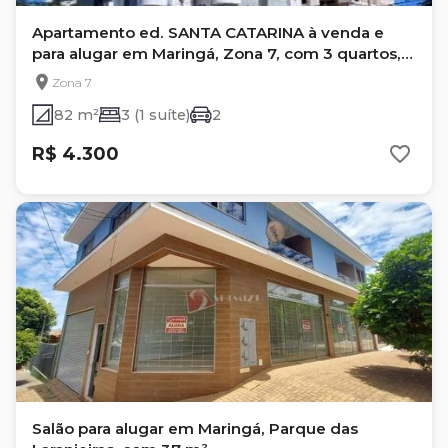
Apartamento ed. SANTA CATARINA à venda e
para alugar em Maringá, Zona 7, com 3 quartos,
com 82 m²
Zona 7
82 m²
3 (1 suíte)
2
R$ 4.300
Salão para alugar em Maringá, Parque das