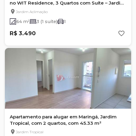
no WIT Residence, 3 Quartos com Suíte – Jardim
Aclimação, Maringá
Jardim Aclimação
64 m²
3 (1 suíte)
1
R$ 3.490
Apartamento para alugar em Maringá, Jardim
Tropical, com 2 quartos, com 45.33 m²
Jardim Tropical