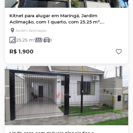
Kitnet para alugar em Maringá, Jardim
Aclimação, com 1 quarto, com 25.25 m²,
Residencial Horus
Jardim Aclimação
25.25 m²
1
1
R$ 1.900