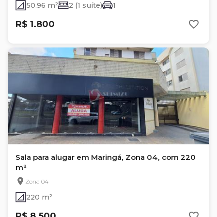
50.96 m²
2 (1 suíte)
1
R$ 1.800
Sala para alugar em Maringá, Zona 04, com 220
m²
Zona 04
220 m²
R$ 8.500