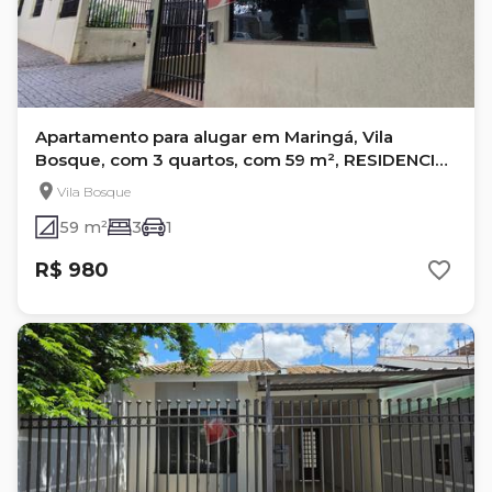
Apartamento para alugar em Maringá, Vila
Bosque, com 3 quartos, com 59 m², RESIDENCIAL
ANCHIETA II
Vila Bosque
59 m²
3
1
R$ 980