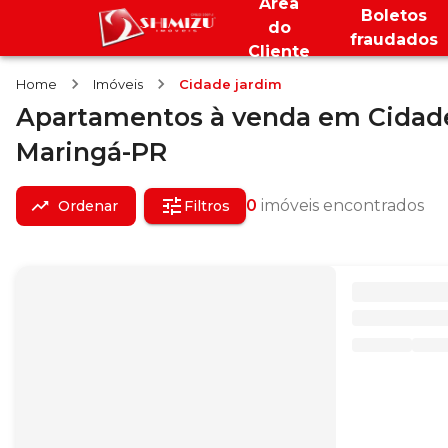
Área
Boletos
do
fraudados
Cliente
Home
Imóveis
Cidade jardim
Apartamentos
à venda
em
Cidad
Maringá-PR
0
imóveis encontrados
Ordenar
Filtros