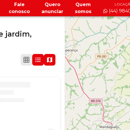
Fale
Quero
Quem
LOCAÇ
(44) 984
conosco
anunciar
somos
e jardim,