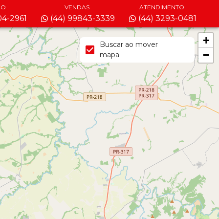
ÃO
VENDAS
ATENDIMENTO
04-2961
(44) 99843-3339
(44) 3293-0481
+
Buscar ao mover
−
mapa