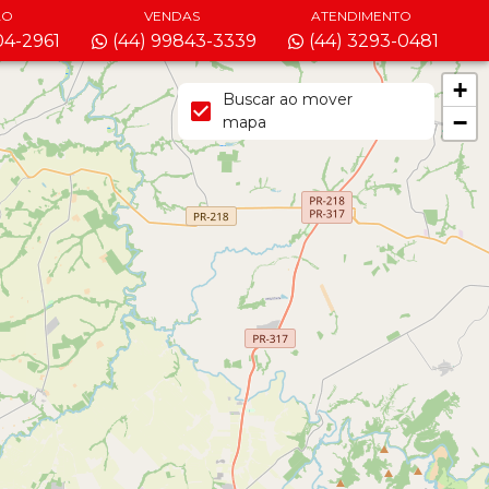
ÃO
VENDAS
ATENDIMENTO
04-2961
(44) 99843-3339
(44) 3293-0481
+
Buscar ao mover
−
mapa