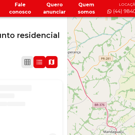
Fale
Quero
Quem
LOCAÇ
(44) 984
conosco
anunciar
somos
nto residencial