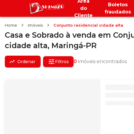
Área
Boletos
do
fraudados
Cliente
Home
Imóveis
Conjunto residencial cidade alta
Casa e Sobrado
à venda
em
Conju
cidade alta,
Maringá-PR
0
imóveis encontrados
Ordenar
Filtros