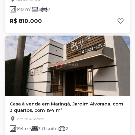
140 m²
3
7
R$ 810.000
Casa à venda em Maringá, Jardim Alvorada, com
3 quartos, com 194 m²
Jardim Alvorada
194 m²
3 (1 suíte)
2