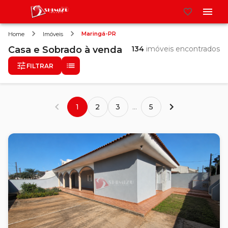
Maringá-PR
Home
Imóveis
Casa e Sobrado
à venda
134
imóveis encontrados
FILTRAR
1
2
3
...
5