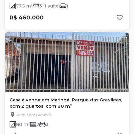
77.5 m²
3 (1 suíte)
1
R$ 460.000
Casa à venda em Maringá, Parque das Grevíleas,
com 2 quartos, com 80 m²
Parque das Grevíleas
80 m²
2
3