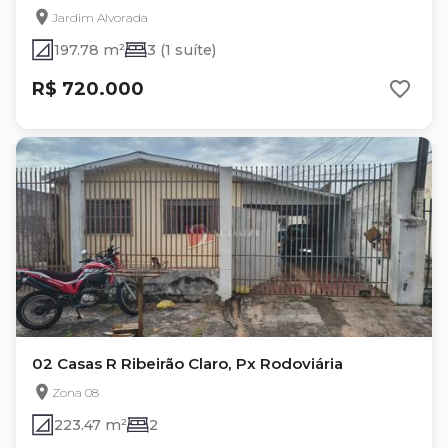
Jardim Alvorada
197.78 m²
3 (1 suíte)
R$ 720.000
02 Casas R Ribeirão Claro, Px Rodoviária
Zona 08
223.47 m²
2