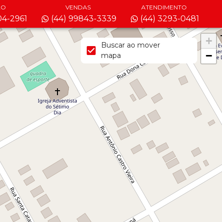
ÃO
VENDAS
ATENDIMENTO
04-2961
(44) 99843-3339
(44) 3293-0481
+
Buscar ao mover
−
mapa