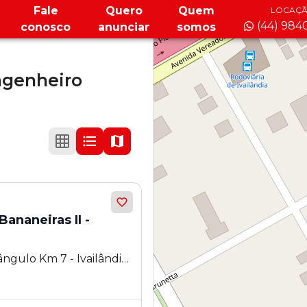
Fale
Quero
Quem
LOCAÇ
(44) 984
conosco
anunciar
somos
genheiro
ananeiras II -
iângulo Km 7 - Ivailândia
- PR