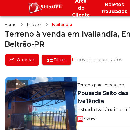
Área
Boletos
do
fraudados
Cliente
Home
Imóveis
Ivailandia
Terreno
à venda
em
Ivailandia,
En
Beltrão-PR
1
imóveis encontrados
Ordenar
Filtros
TE0257
Terreno
para venda em
Pousada Salto das B
Ivailândia
Estrada Ivailândia a Tr
- Engenheiro Beltrão 
360
m²