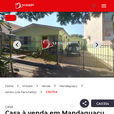
Home
Imóveis
Venda
Mandaguaçu
CA0354
centro (vila franchello))
CA0354
casa
Casa à venda em Mandaguaçu,