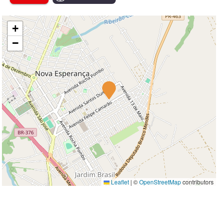
+
−
Leaflet
|
©
OpenStreetMap
contributors