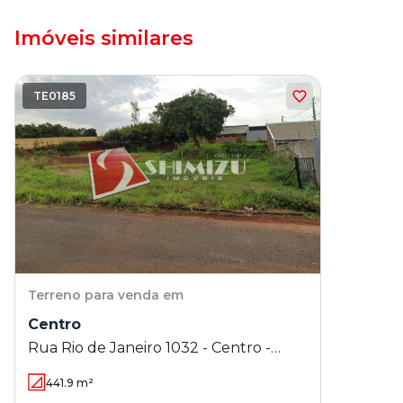
Imóveis similares
TE0185
Terreno
para venda em
Centro
Rua Rio de Janeiro 1032 - Centro -
Paiçandu - PR
441.9
m²