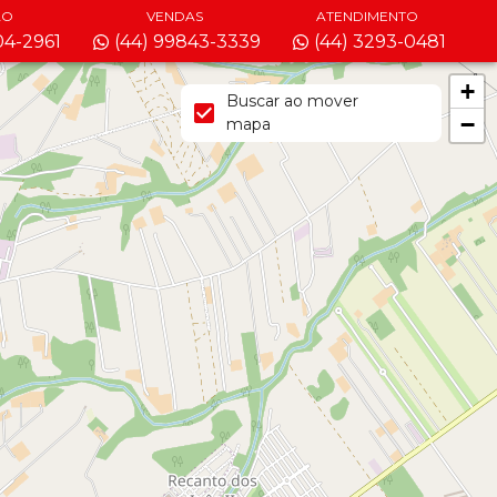
ÃO
VENDAS
ATENDIMENTO
04-2961
(44) 99843-3339
(44) 3293-0481
+
Buscar ao mover
−
mapa