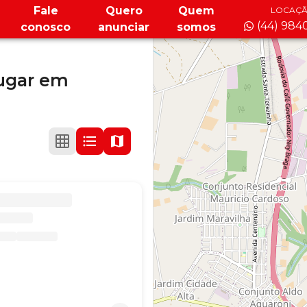
Fale
Quero
Quem
LOCAÇ
(44) 984
conosco
anunciar
somos
ugar
em