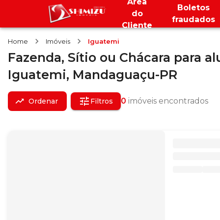
Área
Boletos
do
fraudados
Cliente
Home
Imóveis
Iguatemi
Fazenda, Sítio ou Chácara
para al
Iguatemi,
Mandaguaçu-PR
0
imóveis encontrados
Ordenar
Filtros